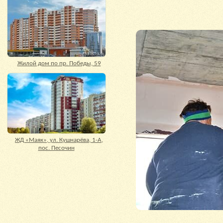
Жилой дом по пр. Победы, 59
ЖД «Маяк», ул. Кушнарёва, 1-А,
пос. Песочин