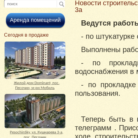
Новости строитель
3а
Аренда помещений
Ведутся работ
- по штукатурке
Cегодня в продаже
Выполнены рабо
- по проклад
водоснабжения в 
- по прокладке
Жилой дом Dominant, пос.
Песочин, м-рн Мобиль
пользования.
Теперь быть в 
телеграмм . Прис
PesochinSky, ул. Кушнарева 3-а,
ходе строительс
пос. Песочин