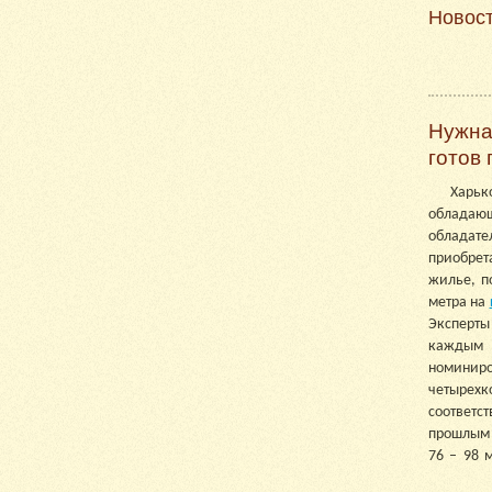
Новос
Нужна
готов
Харьк
обладающ
обладате
приобрета
жилье, п
метра на
Эксперты
каждым 
номиниро
четырех
соответс
прошлым 
76 – 98 