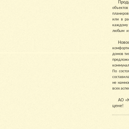
Прод
объектов
планиров
или в р
каждому 
любым и
Ново
комфортн
домов ти
предлож
коммунал
По состо
составила
не намно
всех аспе
АО «К
цене!