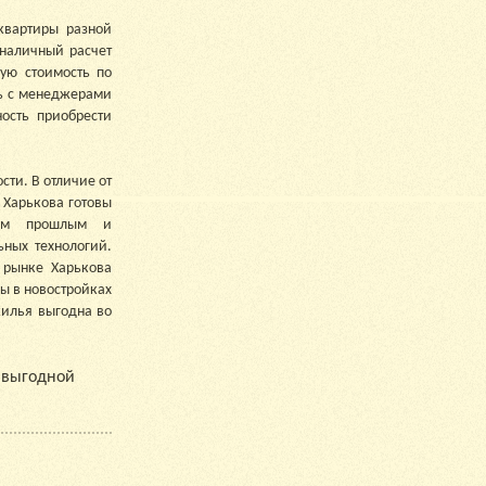
квартиры разной
 наличный расчет
ную стоимость по
сь с менеджерами
ость приобрести
ти. В отличие от
 Харькова готовы
ным прошлым и
ных технологий.
 рынке Харькова
ры в новостройках
жилья выгодна во
о выгодной