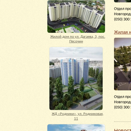
Отдел про
Новгородс
(050) 300 
Жилая н
Жилой дом по ул. Дагаева, 3, пос.
Песочин
Отдел про
Новгородс
(050) 300 
ЖД «Родники», ул. Родниковая,
11
Новос