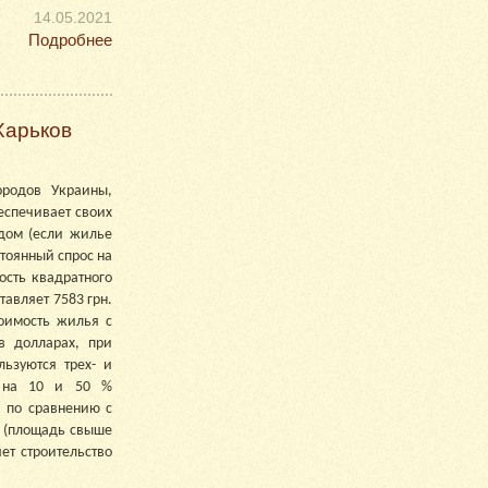
14.05.2021
Подробнее
Харьков
ородов Украины,
спечивает своих
дом (если жилье
стоянный спрос на
ость квадратного
тавляет 7583 грн.
оимость жилья с
в долларах, при
ьзуются трех- и
я на 10 и 50 %
: по сравнению с
а (площадь свыше
ет строительство