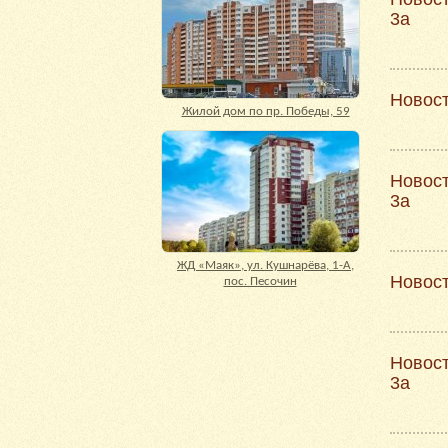
3а
Новос
Жилой дом по пр. Победы, 59
Новос
3а
ЖД «Маяк», ул. Кушнарёва, 1-А,
Новос
пос. Песочин
Новос
3а