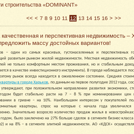
ти строительства «DOMINANT»
<<
<
7
8
9
10
11
12
13
14
15
16
>
>>
 качественная и перспективная недвижимость – 
 предложить массу достойных вариантов!
ов – один из самых красивых, густонаселенных и перспективных г
ий развитым рынком жилой недвижимости. Местная недвижимость обе
лей не только комфортным местом проживания, но и стабильным дохо
ется в качестве инвестиционного инструмента). В городе наблюдается по
оэтому рынок всегда находится в оживленном состоянии. Средняя стоим
квартиры в городе Харьков
, по данным на первое полугодие 2012 года, сос
 утверждают, при положительном направлении развития экономики, ст
годом будет стабильно расти на 7 – 8 % при номинировании цен 
вании в гривне – на 10%. Наибольшим интересом у покупателей пол
комнатные квартиры, спрос на которые с начала года увеличилс
твенно. Значительно возросло количество продаж жилья в новостройках
годом, было заключено на 27% больше сделок в сегменте бизнес-класс
м2) и на 8% – в сегменте элитной недвижимости.
АО «КДСК» осуществля