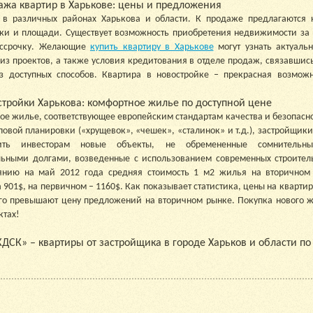
ажа квартир в Харькове: цены и предложения
 в различных районах Харькова и области. К продаже предлагаются 
ки и площади. Существует возможность приобретения недвижимости за
ассрочку. Желающие
купить квартиру в Харькове
могут узнать актуаль
из проектов, а также условия кредитования в отделе продаж, связавши
з доступных способов.
Квартира в новостройке – прекрасная возможн
стройки Харькова: комфортное жилье по доступной цене
ое жилье, соответствующее европейским стандартам качества и безопаснос
повой планировки («хрущевок», «чешек», «сталинок» и т.д.), застройщики
ить инвесторам новые объекты, не обремененные сомнитель
ьными долгами, возведенные с использованием современных строитель
янию на май 2012 года средняя стоимость 1 м2 жилья на вторичном
 901$, на первичном – 1160$. Как показывает статистика, цены на кварти
го превышают цену предложений на вторичном рынке. Покупка нового 
ктах!
ДСК» – квартиры от застройщика в городе Харьков и области п