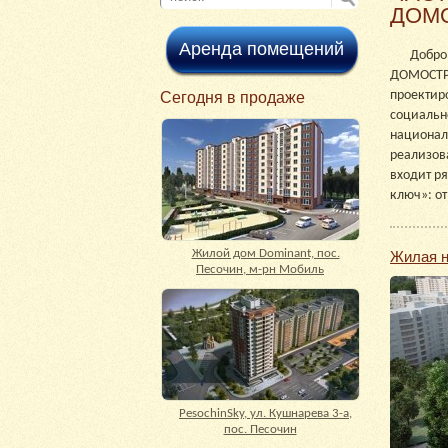
ДОМ
Аренда помещений
Добро
ДОМОСТР
проектир
Cегодня в продаже
социальн
национа
реализов
входит р
ключ»: от
Жилой дом Dominant, пос.
Жилая н
Песочин, м-рн Мобиль
PesochinSky, ул. Кушнарева 3-а,
пос. Песочин